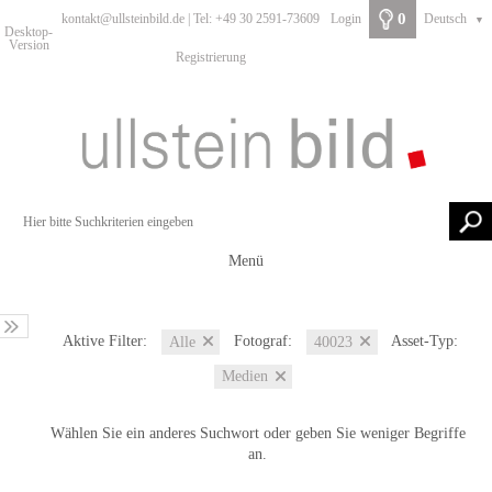
0
kontakt@ullsteinbild.de | Tel: +49 30 2591-73609
Login
Deutsch
▼
Desktop-
Version
Registrierung
Menü
Aktive Filter:
Fotograf:
Asset-Typ:
Alle
40023
Medien
Wählen Sie ein anderes Suchwort oder geben Sie weniger Begriffe
an.