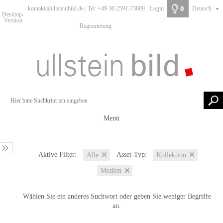
0
kontakt@ullsteinbild.de | Tel: +49 30 2591-73609
Login
Deutsch
▼
Desktop-
Version
Registrierung
Menü
Aktive Filter:
Asset-Typ:
Alle
Kollektion
Medien
Wählen Sie ein anderes Suchwort oder geben Sie weniger Begriffe
an.