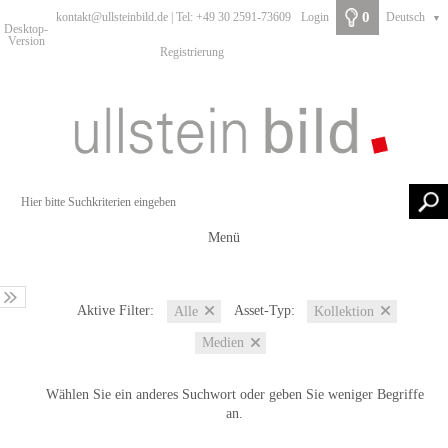
0
kontakt@ullsteinbild.de | Tel: +49 30 2591-73609
Login
Deutsch
▼
Desktop-
Version
Registrierung
Menü
Aktive Filter:
Asset-Typ:
Alle
Kollektion
Medien
Wählen Sie ein anderes Suchwort oder geben Sie weniger Begriffe
an.