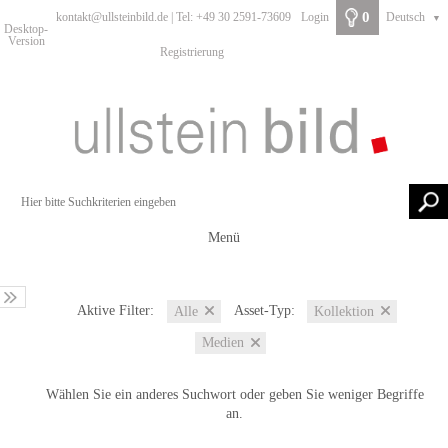
0
kontakt@ullsteinbild.de | Tel: +49 30 2591-73609
Login
Deutsch
▼
Desktop-
Version
Registrierung
Menü
Aktive Filter:
Asset-Typ:
Alle
Kollektion
Medien
Wählen Sie ein anderes Suchwort oder geben Sie weniger Begriffe
an.