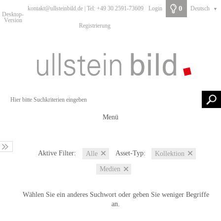
0
kontakt@ullsteinbild.de | Tel: +49 30 2591-73609
Login
Deutsch
▼
Desktop-
Version
Registrierung
Menü
Aktive Filter:
Asset-Typ:
Alle
Kollektion
Medien
Wählen Sie ein anderes Suchwort oder geben Sie weniger Begriffe
an.