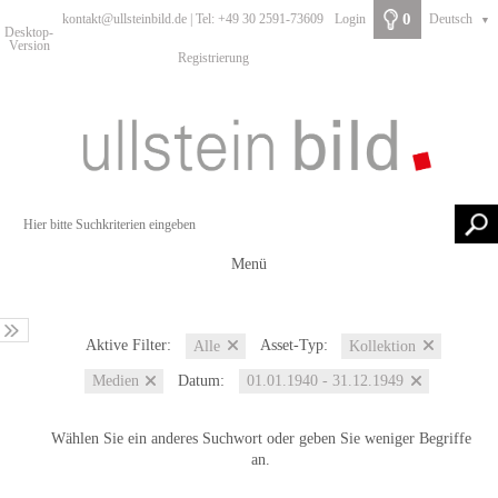
0
kontakt@ullsteinbild.de | Tel: +49 30 2591-73609
Login
Deutsch
▼
Desktop-
Version
Registrierung
Menü
Aktive Filter:
Asset-Typ:
Alle
Kollektion
Datum:
Medien
01.01.1940 - 31.12.1949
Wählen Sie ein anderes Suchwort oder geben Sie weniger Begriffe
an.