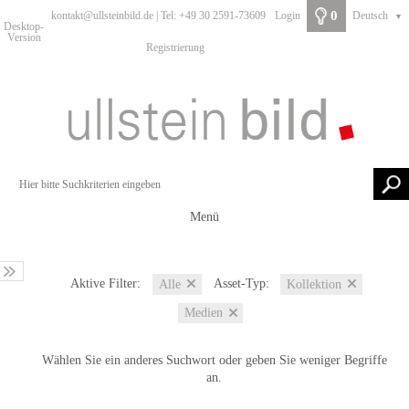
0
kontakt@ullsteinbild.de | Tel: +49 30 2591-73609
Login
Deutsch
▼
Desktop-
Version
Registrierung
Menü
Aktive Filter:
Asset-Typ:
Alle
Kollektion
Medien
Wählen Sie ein anderes Suchwort oder geben Sie weniger Begriffe
an.