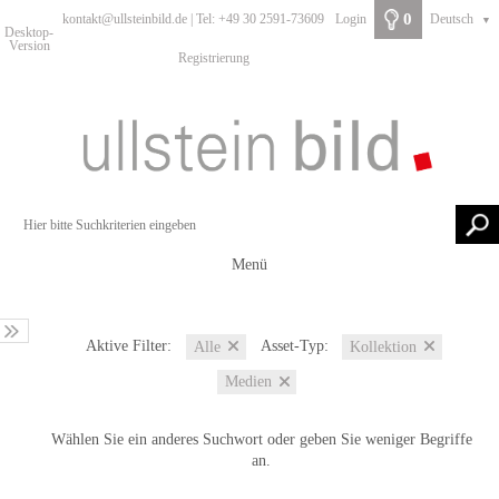
0
kontakt@ullsteinbild.de | Tel: +49 30 2591-73609
Login
Deutsch
▼
Desktop-
Version
Registrierung
Menü
Aktive Filter:
Asset-Typ:
Alle
Kollektion
Medien
Wählen Sie ein anderes Suchwort oder geben Sie weniger Begriffe
an.