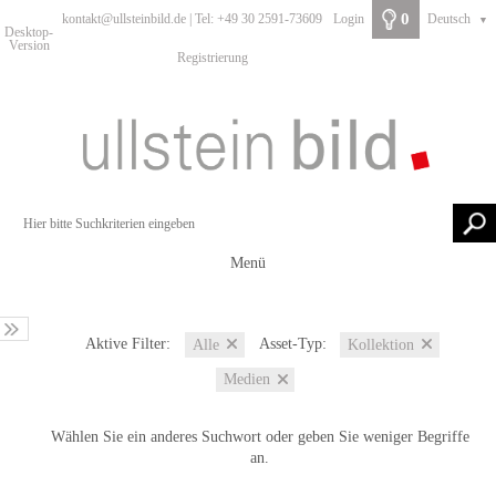
0
kontakt@ullsteinbild.de | Tel: +49 30 2591-73609
Login
Deutsch
▼
Desktop-
Version
Registrierung
Menü
Aktive Filter:
Asset-Typ:
Alle
Kollektion
Medien
Wählen Sie ein anderes Suchwort oder geben Sie weniger Begriffe
an.