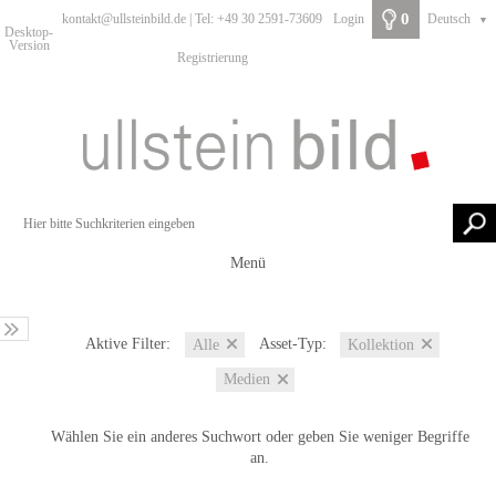
0
kontakt@ullsteinbild.de | Tel: +49 30 2591-73609
Login
Deutsch
▼
Desktop-
Version
Registrierung
Menü
Aktive Filter:
Asset-Typ:
Alle
Kollektion
Medien
Wählen Sie ein anderes Suchwort oder geben Sie weniger Begriffe
an.