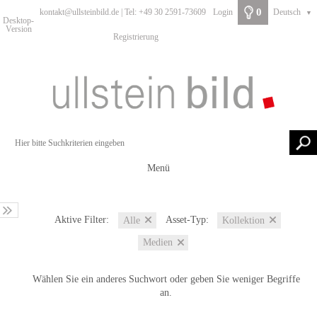
0
kontakt@ullsteinbild.de | Tel: +49 30 2591-73609
Login
Deutsch
▼
Desktop-
Version
Registrierung
Menü
Aktive Filter:
Asset-Typ:
Alle
Kollektion
Medien
Wählen Sie ein anderes Suchwort oder geben Sie weniger Begriffe
an.