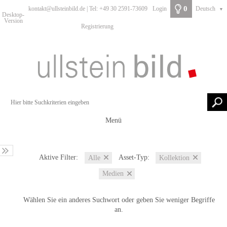
0
kontakt@ullsteinbild.de | Tel: +49 30 2591-73609
Login
Deutsch
▼
Desktop-
Version
Registrierung
Menü
Aktive Filter:
Asset-Typ:
Alle
Kollektion
Medien
Wählen Sie ein anderes Suchwort oder geben Sie weniger Begriffe
an.