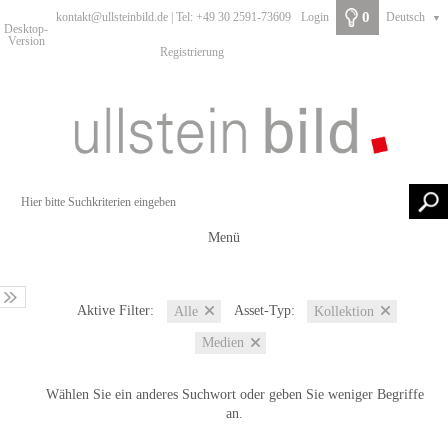
0
kontakt@ullsteinbild.de | Tel: +49 30 2591-73609
Login
Deutsch
▼
Desktop-
Version
Registrierung
Menü
Aktive Filter:
Asset-Typ:
Alle
Kollektion
Medien
Wählen Sie ein anderes Suchwort oder geben Sie weniger Begriffe
an.