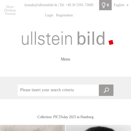
0
kontakt@ullsteinbild.de | Tel: +49 30 2591-73609
English
▼
Show
Desktop
Version
Login
Registration
Menu
Collection: PICTAday 2025 in Hamburg