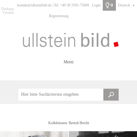
0
kontakt@ullsteinbild.de | Tel: +49 30 2591-73609
Login
Deutsch
▼
Desktop-
Version
Registrierung
Menü
Kollektionen: Bertolt Brecht
Barbara Brecht-Schall