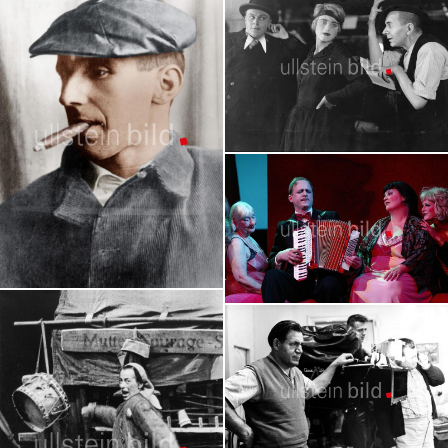
Tochter Bertolt Brechts
Uraufführung 'Dreigroschenoper'
1928 in Berlin
Bertolt Brecht
'Dreigroschenoper' - Inszenierungen und
Person | 54 Bilder
Filme