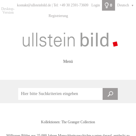
0
kontakt@ullsteinbild.de | Tel: +49 30 2591-73609
Login
Deutsch
▼
Desktop-
Version
Registrierung
Menü
Kollektionen: The Granger Collection
Millionen Bilder aus 25.000 Jahren Menschheitsgeschichte warten darauf, entdeckt zu