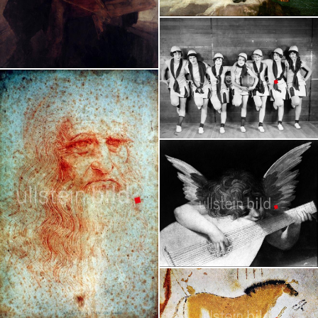
Nude Art
Granger Collection
Rembrandt van Rijn
Granger Collection
Sport
Granger Collection
Engel
Granger Collection