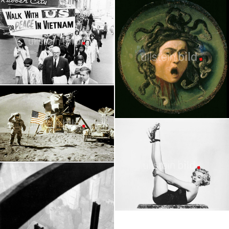
Claude Monet
Amerikanischer Bürgerkrieg
Granger Collection
Granger Collection
Vietnamkrieg
Granger Collection
Caravaggio | Werke
Granger Collection
Apollo 11 Mission
Granger Collection
Marilyn Monroe
Granger Collection