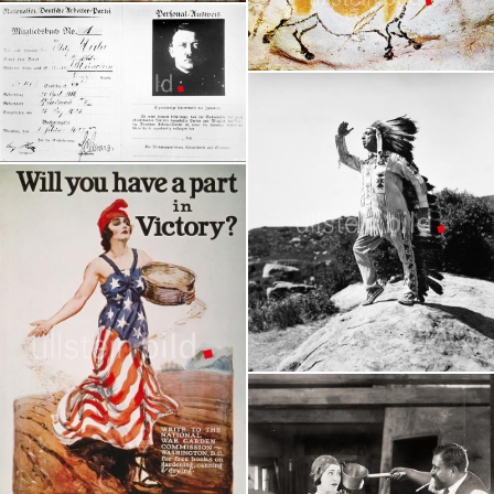
Leonardo da Vinci
Granger Collection
Höhle von Lascaux | prähistorische
Höhlenmalereien |
Granger Collection
Adolf Hitler
Granger Collection
Amerikanische Ureinwohner
Granger Collection