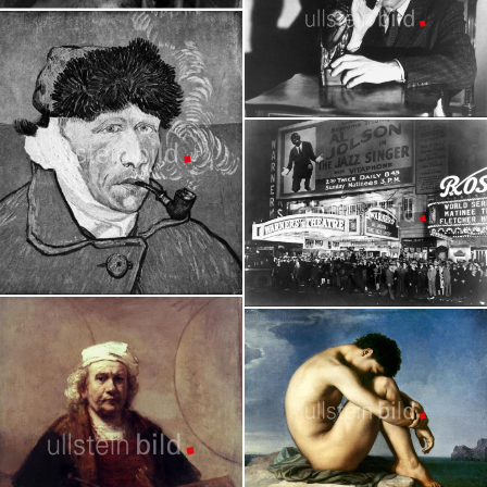
Berühmte Maler
Granger Collection
Humphrey Bogart
Granger Collection
Vincent van Gogh
Jazz, Jazzmusiker
Granger Collection
Granger Collection