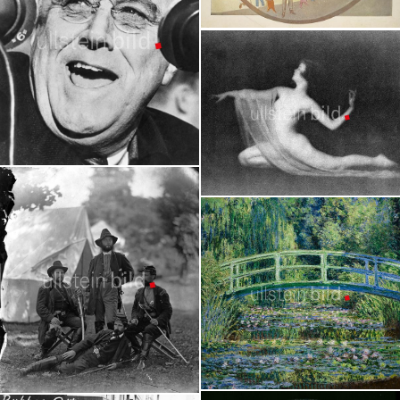
Historische Werbeplakate
Granger Collection
Franklin D. Roosevelt
Granger Collection
Nude Art
Granger Collection